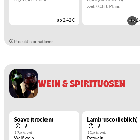
zzgl. 0,08 € Pfand
ab
2,42 €
ab
2,
Produktinformationen
WEIN & SPIRITUOSEN
Soave (trocken)
Lambrusco (lieblich)
12,5% vol.
10,5% vol.
Weißwein
Rotwein