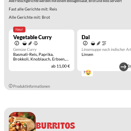
Alle Fleischgerichte werden mit einem Beilagensalat, Brot und Reis serviert
Fast alle Gerichte mit: Reis
Alle Gerichte mit: Brot
Neu!
Vegetable Curry
Dal
Gemüse Curry
Linsensuppe nach indischer Ar
Basmati-Reis
Paprika
Linsen
und mit Brot als Beilage, auf
Brokkoli
Knoblauch
Erbsen
Wunsch vegan möglich
Ingwer
Bockshornkleeblätter
ab
11,00 €
10,
Champignons
würzige
7
Tomatensauce
Beilagensalat
Produktinformationen
BURRITOS