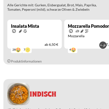
Alle Gerichte mit: Gurken, Eisbergsalat, Brot, Mais, Paprika,
Tomaten, Peperoni (mild), schwarze Oliven & Zwiebeln
Insalata Mista
Mozzarella Pomodo
Mozzarella
ab
6,50 €
ab
7,
7
28
4
Produktinformationen
INDISCH