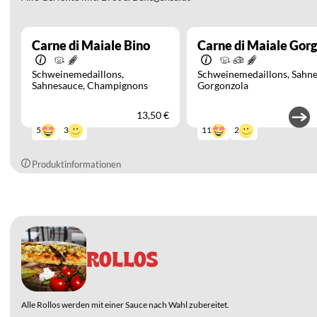
Carne di Maiale Bino
Carne di Maiale Gor
Schweinemedaillons
Schweinemedaillons
Sahne
Sahnesauce
Champignons
Gorgonzola
13,50 €
3
2
5
11
Produktinformationen
ROLLOS
Alle Rollos werden mit einer Sauce nach Wahl zubereitet.