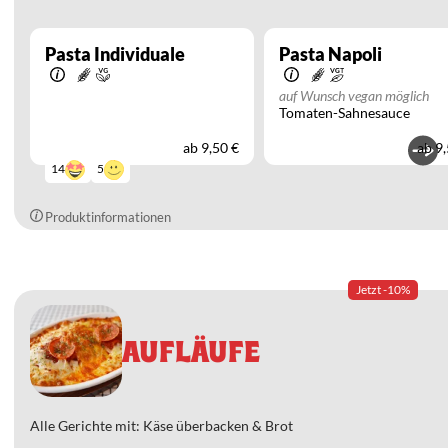
Pasta Individuale
Pasta Napoli
auf Wunsch vegan möglich
Tomaten-Sahnesauce
ab
9,50 €
ab
9,
5
14
Produktinformationen
Jetzt -10%
AUFLÄUFE
Alle Gerichte mit: Käse überbacken & Brot