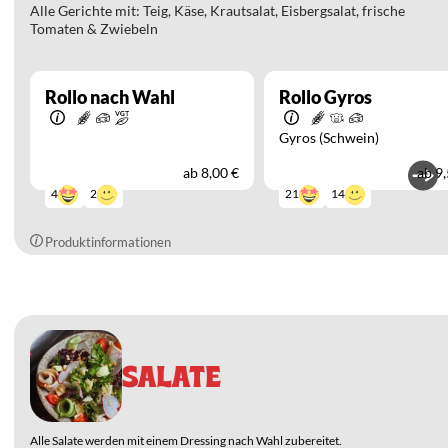
Alle Gerichte mit: Teig, Käse, Krautsalat, Eisbergsalat, frische
Tomaten & Zwiebeln
Rollo nach Wahl
Rollo Gyros
Gyros (Schwein)
ab
8,00 €
ab
9,
2
14
4
21
Produktinformationen
SALATE
Alle Salate werden mit einem Dressing nach Wahl zubereitet.