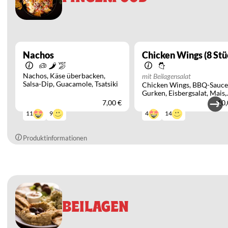
Nachos
Chicken Wings (8 Stü
Nachos
Käse überbacken
mit Beilagensalat
Salsa-Dip
Guacamole
Tsatsiki
Chicken Wings
BBQ-Sauce
Gurken
Eisbergsalat
Mais
Paprika
Tomaten
milde
7,00 €
10,
Peperoni
schwarze Oliven
9
14
11
4
Zwiebeln
Produktinformationen
BEILAGEN