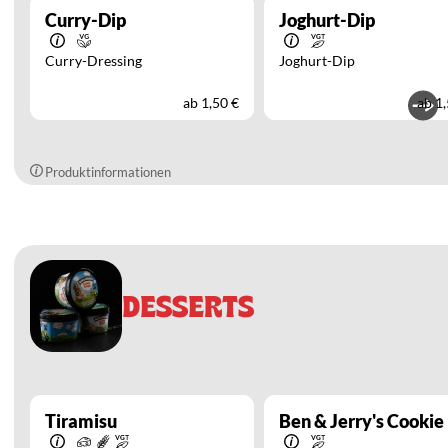
Curry-Dip
Joghurt-Dip
Curry-Dressing
Joghurt-Dip
ab
1,50 €
ab
1,
Produktinformationen
DESSERTS
Tiramisu
Ben & Jerry's Cooki