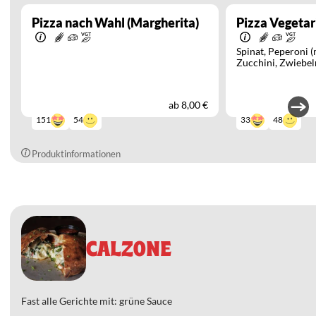
Pizza nach Wahl (Margherita)
Pizza Vegetar
Spinat
Peperoni (
Zucchini
Zwiebel
ab
8,00 €
54
48
151
33
Produktinformationen
CALZONE
Fast alle Gerichte mit: grüne Sauce