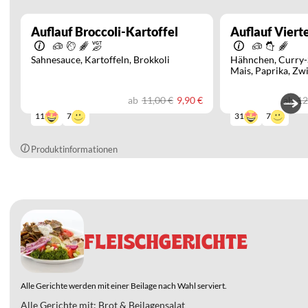
Auflauf Broccoli-Kartoffel
Auflauf Vierte
Sahnesauce
Kartoffeln
Brokkoli
Hähnchen
Curry-
Mais
Paprika
Zwi
ab
11,00 €
ab
12
9,90 €
7
7
11
31
Produktinformationen
FLEISCHGERICHTE
Alle Gerichte werden mit einer Beilage nach Wahl serviert.
Alle Gerichte mit: Brot & Beilagensalat