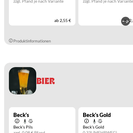
zzgl. Pfand je nach Variante
zzgl. Pfand je nach Variante
ab
2,55 €
ab
2,
Produktinformationen
BIER
Beck's
Beck's Gold
Beck's Pils
Beck's Gold
zzgl. 0,08 € Pfand
0,33l
(MEHRWEG)