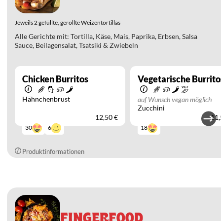
Jeweils 2 gefüllte, gerollte Weizentortillas
Alle Gerichte mit: Tortilla, Käse, Mais, Paprika, Erbsen, Salsa
Sauce, Beilagensalat, Tsatsiki & Zwiebeln
Chicken Burritos
Vegetarische Burrito
Hähnchenbrust
auf Wunsch vegan möglich
Zucchini
12,50 €
11,
6
30
18
Produktinformationen
FINGERFOOD