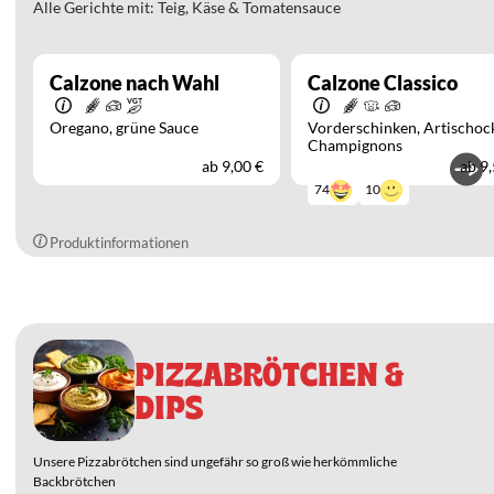
Alle Gerichte mit: Teig, Käse & Tomatensauce
Calzone nach Wahl
Calzone Classico
Oregano
grüne Sauce
Vorderschinken
Artischoc
Champignons
ab
9,00 €
ab
9,
10
74
Produktinformationen
PIZZABRÖTCHEN &
DIPS
Unsere Pizzabrötchen sind ungefähr so groß wie herkömmliche
Backbrötchen