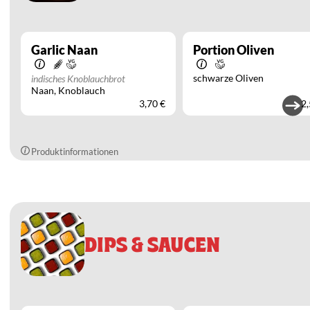
Garlic Naan
Portion Oliven
schwarze Oliven
indisches Knoblauchbrot
Naan
Knoblauch
3,70 €
2,
Produktinformationen
DIPS & SAUCEN