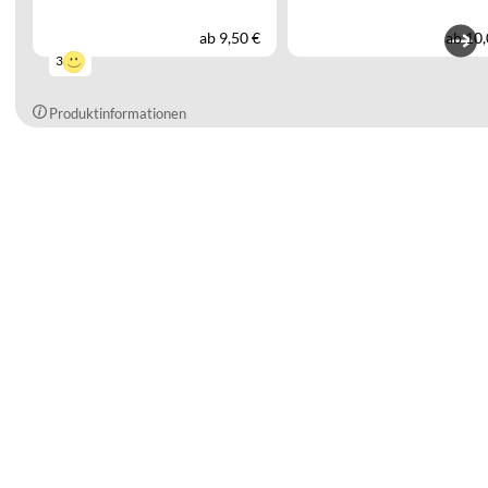
ab
9,50 €
ab
10,
3
Produktinformationen